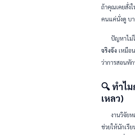
ถ้าคุณเคยสั่งใ
คนแค่นั่งดู บ
ปัญหาไม่ได้
จริงจัง
 เหมือ
ว่าการสอนทักษ
🔍 ทำไม
เหลว)
งานวิจัยห
ช่วยให้นักเร