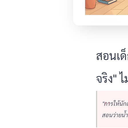
สอนเด็ก
จริง" ไม
"การให้นัก
สอนว่ายน้