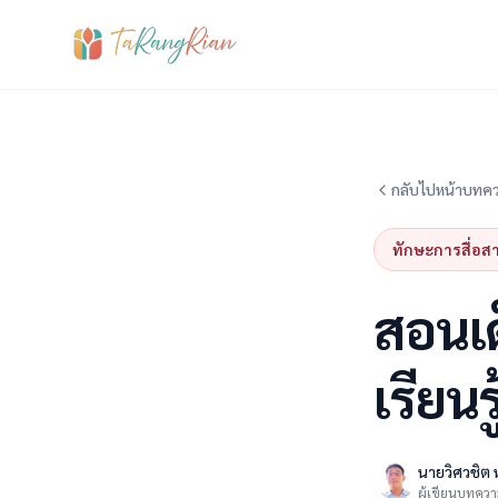
กลับไปหน้าบทค
ทักษะการสื่อส
สอนเด
เรียนร
นายวิศวชิต 
ผู้เขียนบทคว