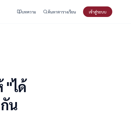
บทความ
ค้นหาตารางเรียน
เข้าสู่ระบบ
 "ได้
🔍 ทำไมการทำงานกลุ่มถึงสำคัญ (และ
ทำไมมันมักล้มเหลว)
ยกัน
🧩 กลยุทธ์หลัก: Feedback สาธารณะ
แบบ Real-Time
ทำไมมันถึงได้ผล?
📋 ขั้นตอนที่ 1: กำหนด "บรรทัดฐานของ