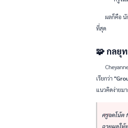
ผลก็คือ น
ที่สุด
🧩 กลยุ
Cheyanne 
เรียกว่า 
"Gro
แนวคิดง่ายมา
ครูจดโน้ต
ฉายผลให้ท