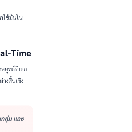
ิกใช้มันใน
eal-Time
ยุทธ์ที่เธอ
างสิ้นเชิง 
กลุ่ม และ