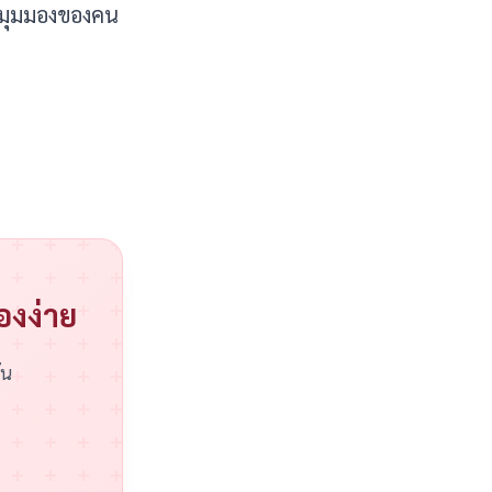
ังมุมมองของคน
่องง่าย
ัน