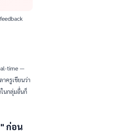
 feedback 
eal-time — 
าครูเขียนว่า 
นกลุ่มอื่นก็
" ก่อน