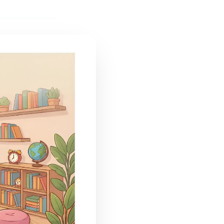
กลุ่ม" ก่อนเริ่มงาน
📊 ขั้นตอนที่ 2: จด Feedback แบบ
สาธารณะระหว่างทำงาน
💬 ขั้นตอนที่ 3: Debrief ร่วมกันทั้งชั้น
🎯 ขั้นตอนที่ 4: ให้ "คะแนน
Collaboration" ด้วย
🧭 กำหนดบทบาทในกลุ่มอย่างมีความ
หมาย
🔄 เทคนิค Start-Stop-Continue:
สะท้อนผลอย่างมีโครงสร้าง
🏗️ Framework TAFT: ออกแบบงานกลุ่มที่
ดี
✅ สรุป: ทำงานกลุ่มที่ "ได้ผล" ต้องอาศัย
อะไรบ้าง?