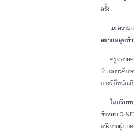
ครั้ง
แต่ความจริ
อยากหยุดทำสิ่
ครูหลายคน
กับวงการศึกษา
บางทีก็หนักเ
ในบริบทขอ
ข้อสอบ O-NET
หวังจากผู้ปก