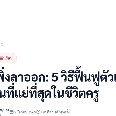
วาม
นักเรียน
ิ่งลาออก: 5 วิธีฟื้นฟูตั
นที่แย่ที่สุดในชีวิตครู
หนุมาศ
5 มีนาคม 2569
7
นาทีอ่าน
45
ครั้ง
าม