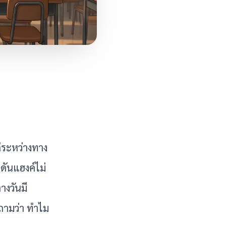
ต่ระหว่างทาง
วดันแฮงค์ไม่
ลางวันมี
อถามว่า ทำไม