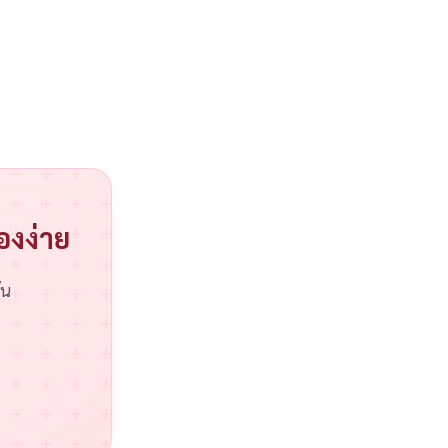
่องง่าย
ัน