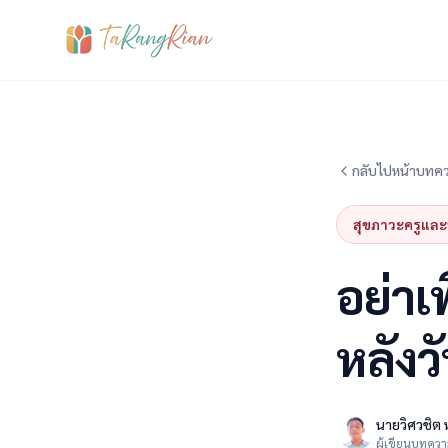
กลับไปหน้าบทค
สุขภาวะครูและ
อย่าเพ
หลังวั
นายวิศวชิต 
ผู้เขียนบทคว